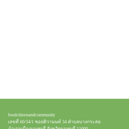
foodcitizenandcommunity
เลขที่ 60/34/1 ซอยติวานนท์ 34 ตำบลบางกระสอ
อำเภอเมืองนนทบุรี จังหวัดนนทบุรี 11000