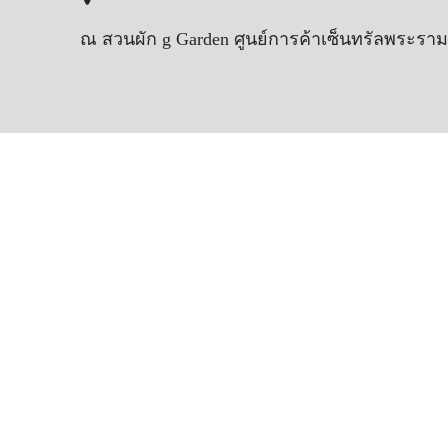
ณ สวนผัก g Garden ศูนย์การค้าเซ็นทรัลพระราม