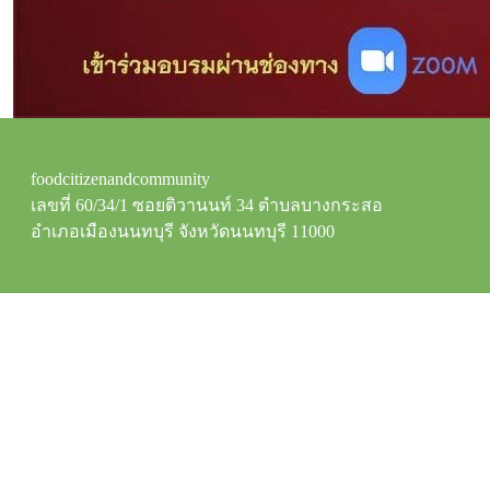
foodcitizenandcommunity
เลขที่ 60/34/1 ซอยติวานนท์ 34 ตำบลบางกระสอ
อำเภอเมืองนนทบุรี จังหวัดนนทบุรี 11000